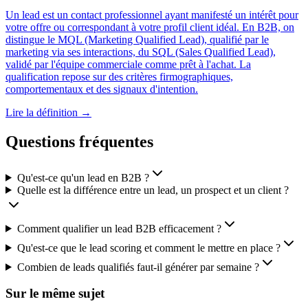
Un lead est un contact professionnel ayant manifesté un intérêt pour
votre offre ou correspondant à votre profil client idéal. En B2B, on
distingue le MQL (Marketing Qualified Lead), qualifié par le
marketing via ses interactions, du SQL (Sales Qualified Lead),
validé par l'équipe commerciale comme prêt à l'achat. La
qualification repose sur des critères firmographiques,
comportementaux et des signaux d'intention.
Lire la définition →
Questions fréquentes
Qu'est-ce qu'un lead en B2B ?
Quelle est la différence entre un lead, un prospect et un client ?
Comment qualifier un lead B2B efficacement ?
Qu'est-ce que le lead scoring et comment le mettre en place ?
Combien de leads qualifiés faut-il générer par semaine ?
Sur le même sujet