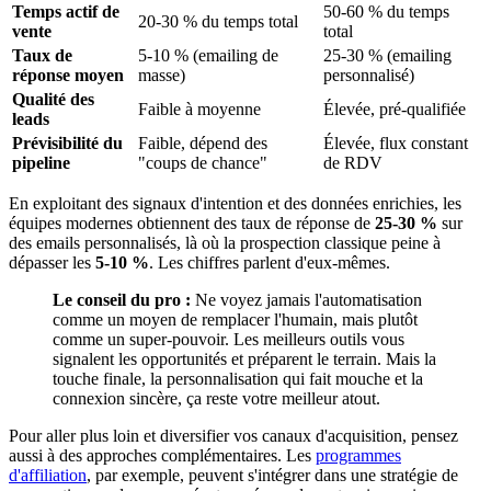
Temps actif de
50-60 % du temps
20-30 % du temps total
vente
total
Taux de
5-10 % (emailing de
25-30 % (emailing
réponse moyen
masse)
personnalisé)
Qualité des
Faible à moyenne
Élevée, pré-qualifiée
leads
Prévisibilité du
Faible, dépend des
Élevée, flux constant
pipeline
"coups de chance"
de RDV
En exploitant des signaux d'intention et des données enrichies, les
équipes modernes obtiennent des taux de réponse de
25-30 %
sur
des emails personnalisés, là où la prospection classique peine à
dépasser les
5-10 %
. Les chiffres parlent d'eux-mêmes.
Le conseil du pro :
Ne voyez jamais l'automatisation
comme un moyen de remplacer l'humain, mais plutôt
comme un super-pouvoir. Les meilleurs outils vous
signalent les opportunités et préparent le terrain. Mais la
touche finale, la personnalisation qui fait mouche et la
connexion sincère, ça reste votre meilleur atout.
Pour aller plus loin et diversifier vos canaux d'acquisition, pensez
aussi à des approches complémentaires. Les
programmes
d'affiliation
, par exemple, peuvent s'intégrer dans une stratégie de