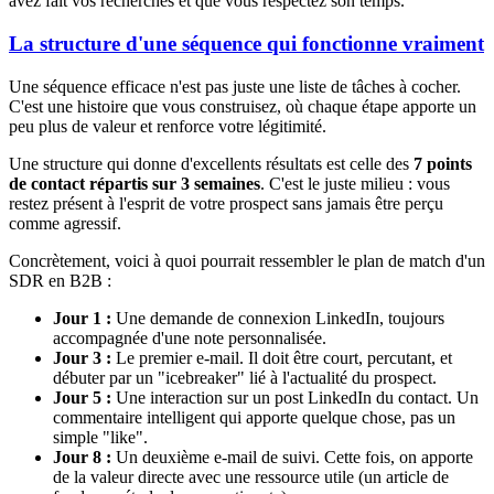
avez fait vos recherches et que vous respectez son temps.
La structure d'une séquence qui fonctionne vraiment
Une séquence efficace n'est pas juste une liste de tâches à cocher.
C'est une histoire que vous construisez, où chaque étape apporte un
peu plus de valeur et renforce votre légitimité.
Une structure qui donne d'excellents résultats est celle des
7 points
de contact répartis sur 3 semaines
. C'est le juste milieu : vous
restez présent à l'esprit de votre prospect sans jamais être perçu
comme agressif.
Concrètement, voici à quoi pourrait ressembler le plan de match d'un
SDR en B2B :
Jour 1 :
Une demande de connexion LinkedIn, toujours
accompagnée d'une note personnalisée.
Jour 3 :
Le premier e-mail. Il doit être court, percutant, et
débuter par un "icebreaker" lié à l'actualité du prospect.
Jour 5 :
Une interaction sur un post LinkedIn du contact. Un
commentaire intelligent qui apporte quelque chose, pas un
simple "like".
Jour 8 :
Un deuxième e-mail de suivi. Cette fois, on apporte
de la valeur directe avec une ressource utile (un article de