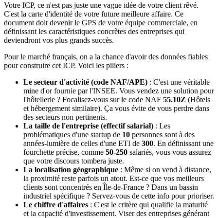
Votre ICP, ce n'est pas juste une vague idée de votre client rêvé.
C'est la carte d'identité de votre future meilleure affaire. Ce
document doit devenir le GPS de votre équipe commerciale, en
définissant les caractéristiques concrètes des entreprises qui
deviendront vos plus grands succès.
Pour le marché français, on a la chance d'avoir des données fiables
pour construire cet ICP. Voici les piliers :
Le secteur d'activité (code NAF/APE)
: C'est une véritable
mine d'or fournie par l'INSEE. Vous vendez une solution pour
l'hôtellerie ? Focalisez-vous sur le code NAF
55.10Z
(Hôtels
et hébergement similaire). Ça vous évite de vous perdre dans
des secteurs non pertinents.
La taille de l'entreprise (effectif salarial)
: Les
problématiques d'une startup de
10
personnes sont à des
années-lumière de celles d'une ETI de
300
. En définissant une
fourchette précise, comme
50-250
salariés, vous vous assurez
que votre discours tombera juste.
La localisation géographique
: Même si on vend à distance,
la proximité reste parfois un atout. Est-ce que vos meilleurs
clients sont concentrés en Île-de-France ? Dans un bassin
industriel spécifique ? Servez-vous de cette info pour prioriser.
Le chiffre d'affaires
: C'est le critère qui qualifie la maturité
et la capacité d'investissement. Viser des entreprises générant