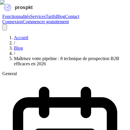
Fonctionnalités
Services
Tarifs
Blog
Contact
Connexion
Commencer gratuitement
Accueil
/
Blog
/
Maîtrisez votre pipeline : 8 technique de prospection B2B
efficaces en 2026
General