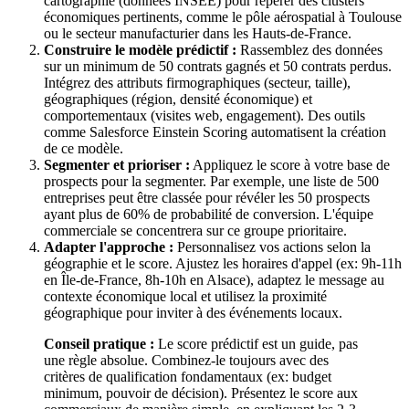
cartographie (données INSEE) pour repérer des clusters
économiques pertinents, comme le pôle aérospatial à Toulouse
ou le secteur manufacturier dans les Hauts-de-France.
Construire le modèle prédictif :
Rassemblez des données
sur un minimum de 50 contrats gagnés et 50 contrats perdus.
Intégrez des attributs firmographiques (secteur, taille),
géographiques (région, densité économique) et
comportementaux (visites web, engagement). Des outils
comme Salesforce Einstein Scoring automatisent la création
de ce modèle.
Segmenter et prioriser :
Appliquez le score à votre base de
prospects pour la segmenter. Par exemple, une liste de 500
entreprises peut être classée pour révéler les 50 prospects
ayant plus de 60% de probabilité de conversion. L'équipe
commerciale se concentrera sur ce groupe prioritaire.
Adapter l'approche :
Personnalisez vos actions selon la
géographie et le score. Ajustez les horaires d'appel (ex: 9h-11h
en Île-de-France, 8h-10h en Alsace), adaptez le message au
contexte économique local et utilisez la proximité
géographique pour inviter à des événements locaux.
Conseil pratique :
Le score prédictif est un guide, pas
une règle absolue. Combinez-le toujours avec des
critères de qualification fondamentaux (ex: budget
minimum, pouvoir de décision). Présentez le score aux